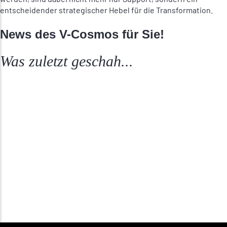
entscheidender strategischer Hebel für die Transformation.
News des V-Cosmos für Sie!
Was zuletzt geschah...
30. Juli 2026
Berlin Calling: Join VIRTIMO VISIONS 2026!
15. Juli 2026
Digitale Resilienz für Sicherheitsbehörden:
Forschungsprojekt BOSNET gestartet.