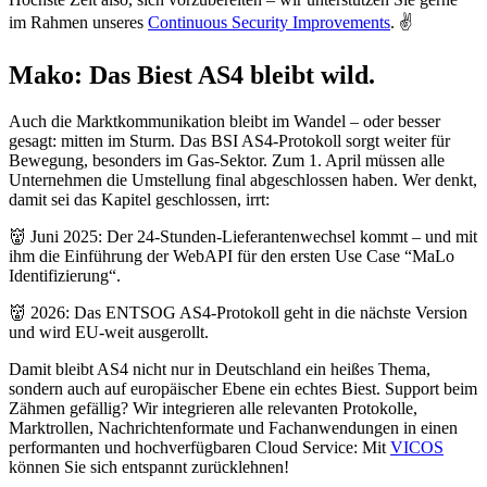
im Rahmen unseres
Continuous Security Improvements
. ✌️
Mako: Das Biest AS4 bleibt wild.
Auch die Marktkommunikation bleibt im Wandel – oder besser
gesagt: mitten im Sturm. Das BSI AS4-Protokoll sorgt weiter für
Bewegung, besonders im Gas-Sektor. Zum 1. April müssen alle
Unternehmen die Umstellung final abgeschlossen haben. Wer denkt,
damit sei das Kapitel geschlossen, irrt:
👹 Juni 2025: Der 24-Stunden-Lieferantenwechsel kommt – und mit
ihm die Einführung der WebAPI für den ersten Use Case “MaLo
Identifizierung“.
👹 2026: Das ENTSOG AS4-Protokoll geht in die nächste Version
und wird EU-weit ausgerollt.
Damit bleibt AS4 nicht nur in Deutschland ein heißes Thema,
sondern auch auf europäischer Ebene ein echtes Biest. Support beim
Zähmen gefällig? Wir integrieren alle relevanten Protokolle,
Marktrollen, Nachrichtenformate und Fachanwendungen in einen
performanten und hochverfügbaren Cloud Service: Mit
VICOS
können Sie sich entspannt zurücklehnen!