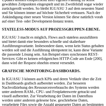
gewählten Zeitpunkten eingespielt und im Zweifelsfall sogar wieder
zurückgerollt werden. So bleibt IGUASU 3 auf dem neuesten Stand
und Sie können immer auf höchste Sicherheit vertrauen. Nach der
Ankündigung einer neuen Version können Sie diese natürlich vorab
auf einer Test- oder Development-Instanz testen.
STATELESS-MODUS AUF PROZESSGRUPPEN-EBENE.
IGUASU 3 macht es möglich, Flows auch stateless auszuführen
und bietet damit eine besonders schnelle und skalierbare
Ausführungsvariante. Insbesondere dann, wenn kein Status gehalten
werden soll und die Ausführung idempotent ist, kann diese Variante
die passende Lösung sein. Am Beispiel eines synchronen REST-
Services: Gibt es keinen erfolgreichen HTTP-Code am Ende [200],
dann wird der Request ohnehin erneut versendet.
GRAFISCHE MONITORING-DASHBOARDS.
In IGUASU 3 können auch KPIs und deren Verläufe über die Zeit
in Dashboards grafisch aufbereitet werden. Zur besseren
Nachvollziehung des Ressourcenverbrauchs des Systems werden
unter anderem RAM-, CPU- und Festplattenwerte getrackt und
visuell aufbereitet. Zur Verarbeitung der Daten im Datenfluss
werden unter anderem gelesene bzw. geschriebene Daten,
verarbeitete Files sowie die Anzahl gequeueter Daten an bestimmten